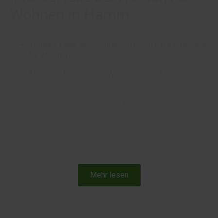
Wohnen in Hamm:
Zentrale Lage: Werlerstraße 101–107, gut erreichbar
für Angehörige
Moderne, barrierefreie Wohnungen und
Räumlichkeiten
Familiäres Miteinander und individuelle Betreuung
Spezielles Demenzkonzept für eine hohe
Lebensqualität
Betreuungssicherheit bei Bedarf
Mehr lesen