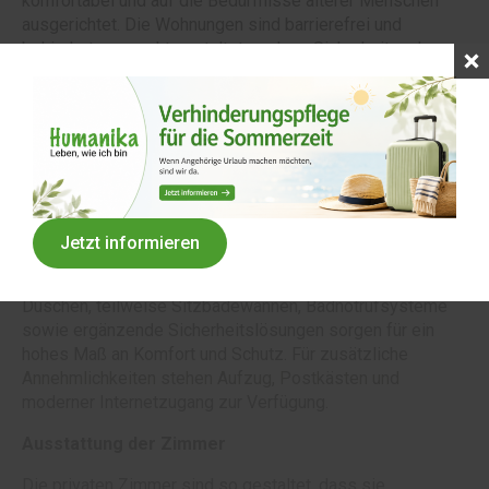
komfortabel und auf die Bedürfnisse älterer Menschen
ausgerichtet. Die Wohnungen sind barrierefrei und
behindertengerecht gestaltet, sodass Sicherheit und
Selbstständigkeit jederzeit gewährleistet sind. Balkone,
Terrassen oder liebevoll angelegte Außenbereiche laden
zu entspannten Stunden im Freien ein und schaffen kleine
Rückzugsorte mit Wohlfühlcharakter.
Im Mittelpunkt steht das gemeinsame Leben. Großzügige
Küchen, gemütliche Aufenthaltsräume und wohnliche
Essbereiche bieten Raum für Begegnung, gemeinsame
Jetzt informieren
Mahlzeiten und Aktivitäten. Die sanitären Anlagen sind
funktional und pflegegerecht ausgestattet: bodengleiche
Duschen, teilweise Sitzbadewannen, Badnotrufsysteme
sowie ergänzende Sicherheitslösungen sorgen für ein
hohes Maß an Komfort und Schutz. Für zusätzliche
Annehmlichkeiten stehen Aufzug, Postkästen und
moderner Internetzugang zur Verfügung.
Ausstattung der Zimmer
Die privaten Zimmer sind so gestaltet, dass sie