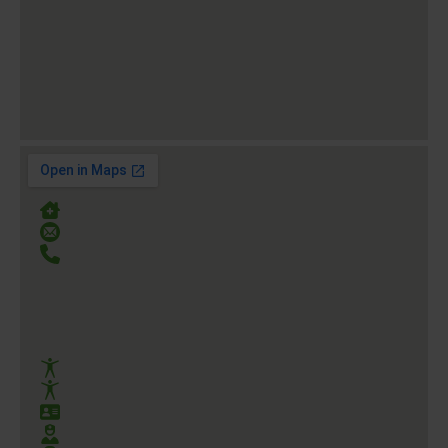
Werler Str. 101 59063 Hamm
beratung@humanika.de
0231 – 58 68 78-88
64 Wohnungen
48 WG Plätze
HP Pflegedienst
Geprüfte Pflegekräfte