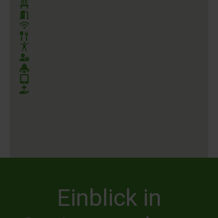
Moderne Einrichtung
Komfortable Zimmer
WiFi
Frische Verpflegung
Betätigungsengagement
24/7 Betreuung
Hausnotruf
Digitale Assistenzsysteme
Sturzerkennung
Einblick in