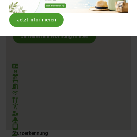
Um einen WG Platz Bewerben
Jetzt informieren
Barrierefreie Wohnung mieten
HP Pflegedienst
Geprüfte Pflegekräfte
Moderne Einrichtung
Komfortable Zimmer
WLAN
Frische Verpflegung
Betätigungsengagement
Pflegebetreuung
Hausnotruf
Digitale Assistenzsysteme
Sturzerkennung