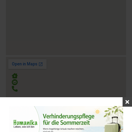
Tomper Weg 68. 41168 Mönchengladbach
beratung@humanika.de
0231 – 58 68 78-88
360 Tour Wohngemeinschaft