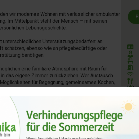
den wir modernes Wohnen mit verlässlicher ambulanter
B
ung. Im Mittelpunkt steht der Mensch — mit seinen
persönlichen Lebensgeschichte.
 unterschiedlichen Unterstützungsbedarfen: an
HP P
ft schätzen, ebenso wie an pflegebedürftige oder
Geprü
rstützung benötigen.
Mode
Komf
möglichen eine familiäre Atmosphäre mit Raum für
WLA
 in das eigene Zimmer zurückziehen. Wer Austausch
Fris
n Möglichkeiten für Begegnung, gemeinsames Kochen,
Betä
24/7
Haus
Digi
Stur
 Bedürfnissen älterer und pflegebedürftiger Menschen
ividuelle Unterstützung.
s Zimmer, das nach Möglichkeit mit persönlichen