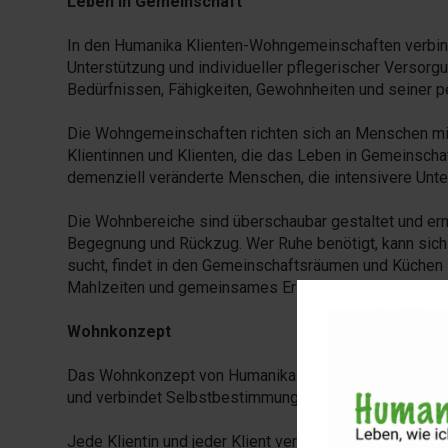
Leben in Gemeinschaft
In den Humanika Klienten-Wohngemeinschaften verbin
Unterstützung und individueller pflegerischer Versorg
Bedürfnissen, Fähigkeiten, Gewohnheiten und seiner 
Die Wohngemeinschaften richten sich an Menschen mit
Klientinnen und Klienten, die das Leben in Gemeinscha
demenziell veränderte Menschen, die intensivere Unte
Die Wohnbereiche sind überschaubar gestaltet und er
Begegnung und Rückzug. Wer Ruhe benötigt, kann sich
sucht, findet in den Gemeinschaftsräumen und Küche
Mahlzeiten und gemeinsames Erleben.
Wohnkonzept
Das Wohnkonzept von Humanika orientiert sich an den
und verbindet Selbstbestimmung, Gemeinschaft und ind
Jede Klientin und jeder Klient verfügt über ein eigene