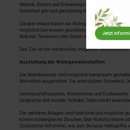
Möbeln, Bildern und Erinnerungsstücken gestaltet werd
Sicherheit gibt und gleichzeitig Raum für Individualität 
Darüber hinaus bieten die Wohngemeinschaften gem
möglichst barrierearm gestaltete Badezimmer. Je nac
Jetzt inform
Balkone, Terrassen oder Gärten zur Verfügung stehen 
Das Ziel ist ein würdevolles, möglichst selbstbestim
Ausstattung der Wohngemeinschaften
Die Wohnbereiche sind möglichst barrierearm gestaltet
Menschen ausgerichtet. Sie unterstützen Sicherheit, Or
Gemeinschaftsküchen, Wohnzimmer und Essbereiche 
Gespräche und soziale Teilhabe. Dabei bleibt ausreic
Die sanitären Anlagen sind funktional und möglichst gu
können bodengleiche Duschen, Bad-Notrufsysteme ode
Zusätzliche Hilfsmittel, wie zum Beispiel Haltegriffe,