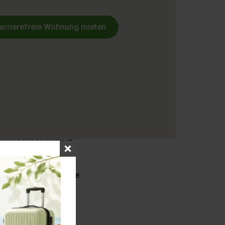
arrierefreie Wohnung mieten
flegedienst
fte Pflegekräfte
rne Einrichtung
ortable Zimmer
N
che Verpflegung
tigungsengagement
 Betreuung
notruf
tale Assistenzsysteme
zerkennung