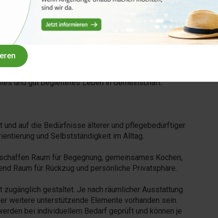
en kann. So entsteht ein vertrauter Rückzugsort, der
lässt.
einsame Räume wie Wohnbereiche, Küchen und
h Standortausstattung können Außenbereiche wie
ieren
und Raum für Erholung und Begegnung bieten.
mtes und gut begleitetes Leben in Gemeinschaft.
 und auf die Bedürfnisse älterer und pflegebedürftiger
ientierung und Selbstständigkeit im Alltag.
schaffen Raum für Begegnung, gemeinsames Kochen,
hend Raum für Rückzug und persönliche Privatsphäre.
t zugänglich gestaltet. Je nach räumlicher Ausstattung
r weitere unterstützende Elemente vorhanden sein.
 werden bei individuellem Bedarf geprüft und können je