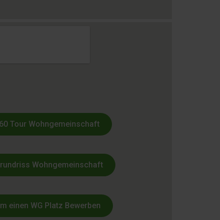
ie-Scholl-Str. 3-9 41540 Dormagen
tung@humanika.de
 – 58 68 78-88
60 Tour Wohngemeinschaft
rundriss Wohngemeinschaft
m einen WG Platz Bewerben