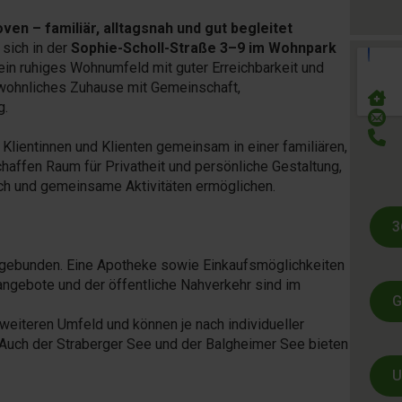
n – familiär, alltagsnah und gut begleitet
sich in der
Sophie-Scholl-Straße 3–9 im Wohnpark
 ein ruhiges Wohnumfeld mit guter Erreichbarkeit und
 wohnliches Zuhause mit Gemeinschaft,
Soph
g.
bera
0231
lientinnen und Klienten gemeinsam in einer familiären,
ffen Raum für Privatheit und persönliche Gestaltung,
h und gemeinsame Aktivitäten ermöglichen.
3
angebunden. Eine Apotheke sowie Einkaufsmöglichkeiten
angebote und der öffentliche Nahverkehr sind im
G
weiteren Umfeld und können je nach individueller
 Auch der Straberger See und der Balgheimer See bieten
U