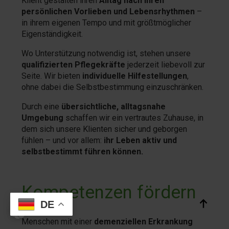
Klient gestalten ihren
Alltag nach ihren
persönlichen Vorlieben und Lebensrhythmen
–
in ihrem eigenen Tempo und mit größtmöglicher
Eigenständigkeit.
Wo Unterstützung notwendig ist, stehen unsere
qualifizierten Pflegekräfte
jederzeit liebevoll zur
Seite. Wir bieten
individuelle Hilfestellungen
,
ohne dabei die Selbstbestimmung einzuschränken.
Durch eine
übersichtliche, alltagsnahe
Umgebung
schaffen wir ein vertrautes Zuhause, in
dem sich unsere Klienten sicher und geborgen
fühlen – und vor allem:
ihr Leben aktiv und
selbstbestimmt führen können.
Kompetenzen fördern
DE
Menschen mit einer
demenziellen Erkrankung