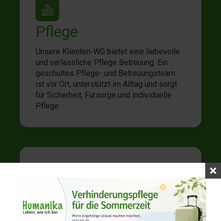
Pflege
Unsere Klienten-WG bietet eine liebevolle
und verlässliche Pflege Betreuung. Ein
geschultes Pflege- und Betreuungsteam
ist vor Ort, unterstützt im Alltag und sorgt
für Sicherheit, Fürsorge und individuelle
Pflege
Moderne Ausstattung
Unsere Klienten-Wohngemeinschaft ist mit