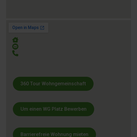
Werler Str. 101 59063 Hamm
beratung@humanika.de
0231 – 58 68 78-88
360 Tour Wohngemeinschaft
Um einen WG Platz Bewerben
Barrierefreie Wohnung mieten