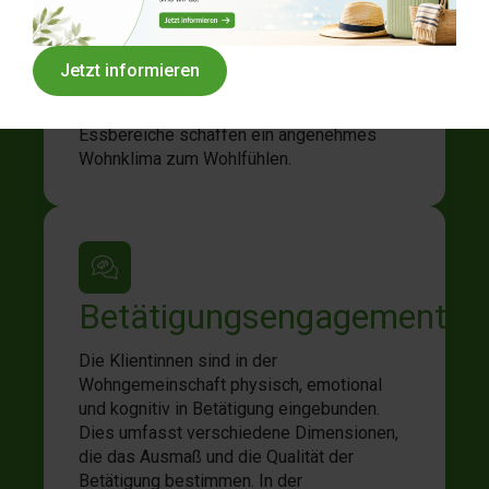
moderner, barrierefreier Ausstattung
eingerichtet – für mehr Komfort, Sicherheit
und Selbstständigkeit im Alltag. Helle
Jetzt informieren
Räume, hochwertige Möbel, moderne Bäder
sowie gemeinschaftliche Wohn- und
Essbereiche schaffen ein angenehmes
Wohnklima zum Wohlfühlen.
Betätigungsengagement
Die Klientinnen sind in der
Wohngemeinschaft physisch, emotional
und kognitiv in Betätigung eingebunden.
Dies umfasst verschiedene Dimensionen,
die das Ausmaß und die Qualität der
Betätigung bestimmen. In der