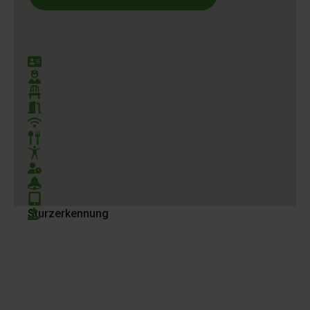
HP Pflegedienst
Geprüfte Pflegekräfte
Moderne Einrichtung
Komfortable Zimmer
WLAN
Frische Verpflegung
Betätigungsengagement
Pflege
Hausnotruf
Digitale Assistenzsysteme
Sturzerkennung